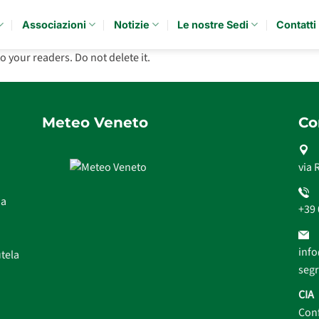
Associazioni
Notizie
Le nostre Sedi
Contatti
to your readers. Do not delete it.
Meteo Veneto
Co
via 
na
+39
info
utela
segr
CIA
Conf