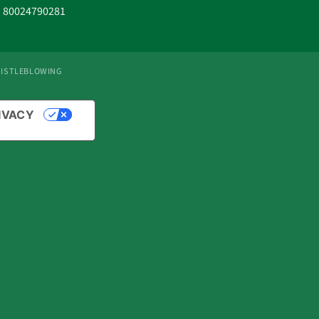
a 80024790281
ISTLEBLOWING
IVACY