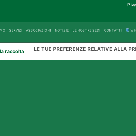
P.iv
AMO
SERVIZI
ASSOCIAZIONI
NOTIZIE
LE NOSTRE SEDI
CONTATTI
WH
LE TUE PREFERENZE RELATIVE ALLA PR
la raccolta